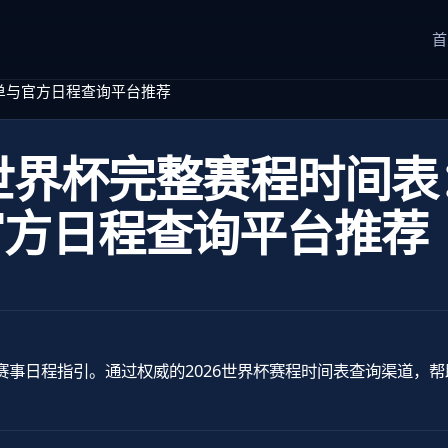
首
单与官方日程查询平台推荐
墨世界杯完整赛程时间
官方日程查询平台推荐
赛事日程指引。通过权威的2026世界杯赛程时间表查询渠道，帮
。