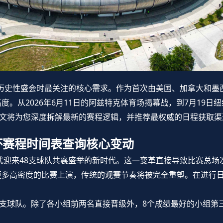
历史性盛会时最关注的核心需求。作为首次由美国、加拿大和墨
度。从2026年6月11日的阿兹特克体育场揭幕战，到7月19
。本文将为您深度拆解最新的赛程逻辑，并推荐最权威的日程获取渠
界杯赛程时间表查询核心变动
式迎来48支球队共襄盛举的新时代。这一变革直接导致比赛总场次
更多高密度的比赛上演，传统的观赛节奏将被完全重塑。在进行
组4支球队。除了各小组前两名直接晋级外，8个成绩最好的小组