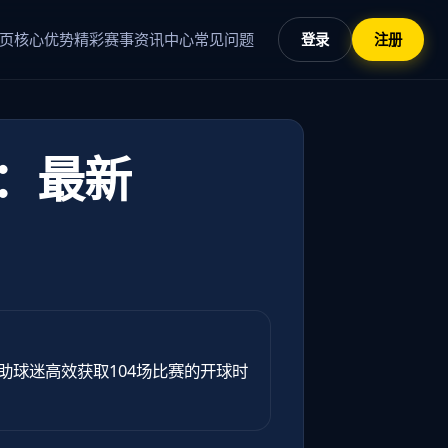
页
核心优势
精彩赛事
资讯中心
常见问题
登录
注册
表：最新
助球迷高效获取104场比赛的开球时