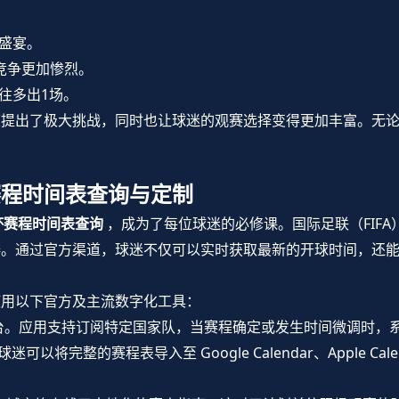
盛宴。
段竞争更加惨烈。
往多出1场。
度提出了极大挑战，同时也让球迷的观赛选择变得更加丰富。无
赛程时间表查询与定制
界杯赛程时间表查询
，成为了每位球迷的必修课。国际足联（FIF
碍。通过官方渠道，球迷不仅可以实时获取最新的开球时间，还
使用以下官方及主流数字化工具：
台。应用支持订阅特定国家队，当赛程确定或发生时间微调时，
完整的赛程表导入至 Google Calendar、Apple Calen